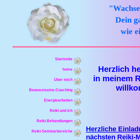
"Wachse 
Dein g
wie e
Startseite
Herzlich h
home
in meinem 
Über mich
willk
Bewusstseins-Coaching
Energiearbeiten
Reiki und ich
Reiki-Behandlungen
Herzliche Einla
Reiki-Seminarbereiche
nächsten Reiki-